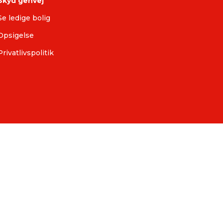
Skyd genvej
Se ledige bolig
Opsigelse
Privatlivspolitik