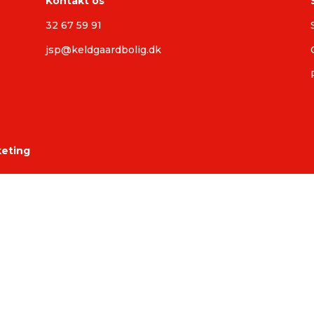
Kontakt os
32 67 59 91
jsp@keldgaardbolig.dk
keting